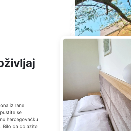
življaj
onalizirane
pustite se
čnu hercegovačku
. Bilo da dolazite