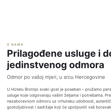
O NAMA
Prilagođene usluge i do
jedinstvenog odmora
Odmor po vašoj mjeri, u srcu Hercegovine
U Hotelu Brotnjo svaki gost je poseban – pružamo pers
usluge koje odgovaraju vašim željama i potrebama. Pre
nezaboravnom odmoru uz vrhunsku udobnost, autenti
gostoljubivost i sadržaje koji će upotpuniti vaš boravak