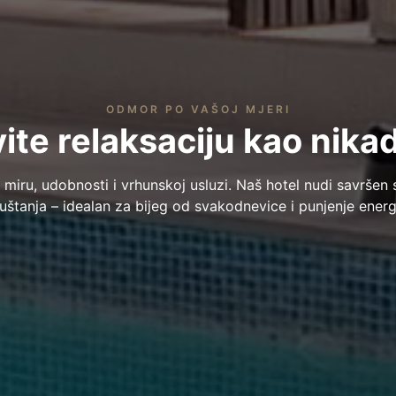
ODMOR PO VAŠOJ MJERI
ite relaksaciju kao nikad
 miru, udobnosti i vrhunskoj usluzi. Naš hotel nudi savršen 
uštanja – idealan za bijeg od svakodnevice i punjenje energi