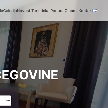
da
Galerija
Novosti
Turistička Ponuda
O nama
Kontakt
CEGOVINE