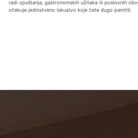
radi opuštanja, gastronomskih užitaka ili poslovnih ob
očekuje jedinstveno iskustvo koje ćete dugo pamtiti.