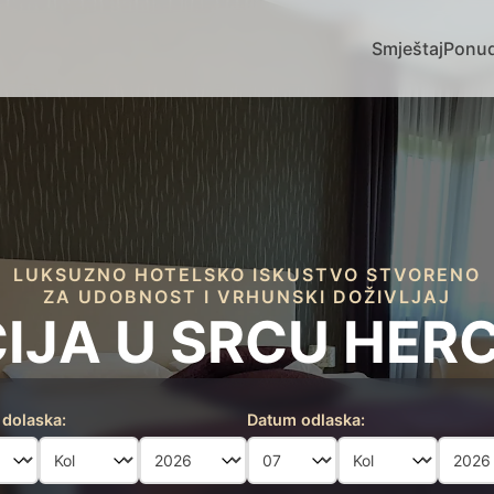
Smještaj
Ponu
LUKSUZNO HOTELSKO ISKUSTVO STVORENO
ZA UDOBNOST I VRHUNSKI DOŽIVLJAJ
IJA U SRCU HER
dolaska:
Datum odlaska: