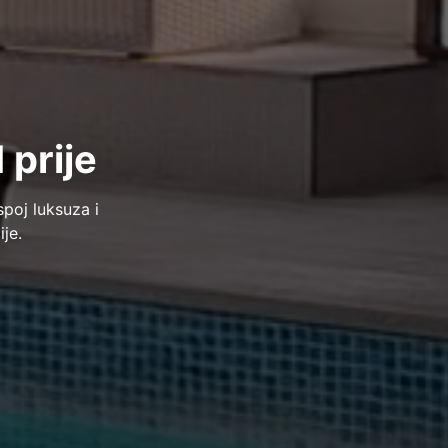
 prije
spoj luksuza i
je.